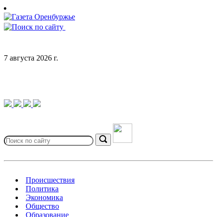
Skip
to
content
7 августа 2026 г.
Search
for:
Search
Происшествия
Политика
Экономика
Общество
Образование