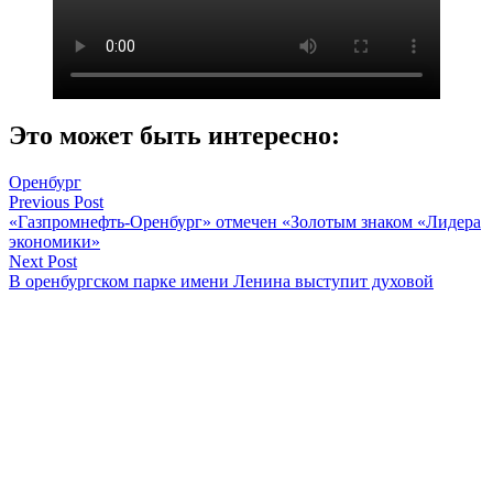
Это может быть интересно:
Оренбург
Навигация
Previous Post
«Газпромнефть-Оренбург» отмечен «Золотым знаком «Лидера
по
экономики»
записям
Next Post
В оренбургском парке имени Ленина выступит духовой
оркестр
Оренбуржье
Смотреть все статьи автора Оренбуржье
Читайте другие новости по теме: