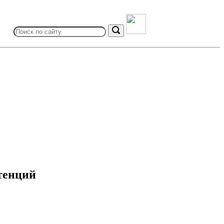
Search
for:
Search
тенций