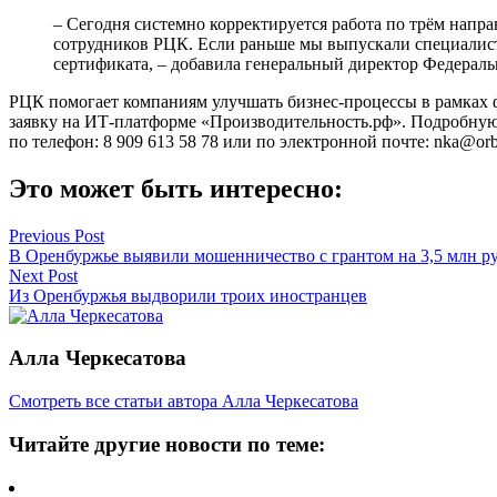
– Сегодня системно корректируется работа по трём напр
сотрудников РЦК. Если раньше мы выпускали специалисто
сертификата, – добавила генеральный директор Федераль
РЦК помогает компаниям улучшать бизнес-процессы в рамках ф
заявку на ИТ-платформе «Производительность.рф». Подробную
по телефон: 8 909 613 58 78 или по электронной почте: nka@orbi
Это может быть интересно:
Навигация
Previous Post
В Оренбуржье выявили мошенничество с грантом на 3,5 млн р
по
Next Post
записям
Из Оренбуржья выдворили троих иностранцев
Алла Черкесатова
Смотреть все статьи автора Алла Черкесатова
Читайте другие новости по теме: