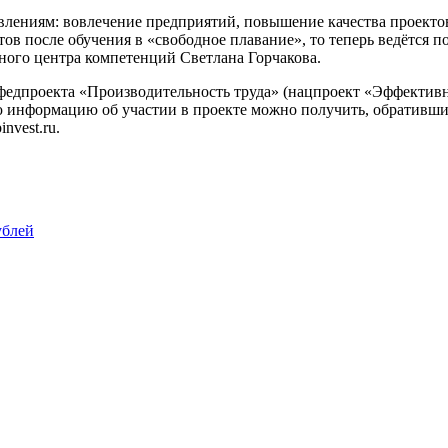
авлениям: вовлечение предприятий, повышение качества проекто
в после обучения в «свободное плавание», то теперь ведётся 
ного центра компетенций Светлана Горчакова.
едпроекта «Производительность труда» (нацпроект «Эффективная
 информацию об участии в проекте можно получить, обративши
nvest.ru.
ублей