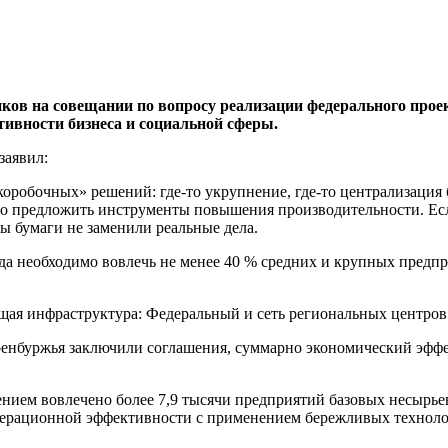
ов на совещании по вопросу реализации федерального проек
тивности бизнеса и социальной сферы.
заявил:
«коробочных» решений: где-то укрупнение, где-то централизация
о предложить инструменты повышения производительности. Если
бы бумаги не заменили реальные дела.
да необходимо вовлечь не менее 40 % средних и крупных предп
ая инфраструктура: Федеральный и сеть региональных центров 
ренбуржья заключили соглашения, суммарно экономический эффек
ием вовлечено более 7,9 тысячи предприятий базовых несырьевы
ерационной эффективности с применением бережливых технологи