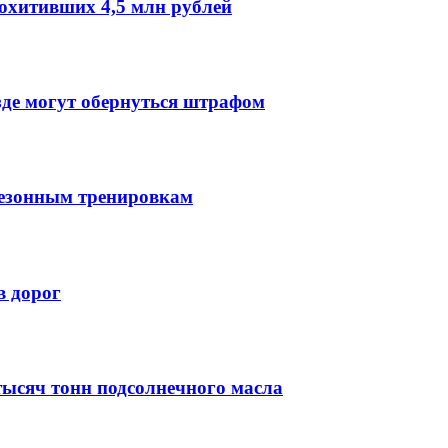
охитивших 4,5 млн рублей
зде могут обернуться штрафом
сезонным тренировкам
в дорог
тысяч тонн подсолнечного масла