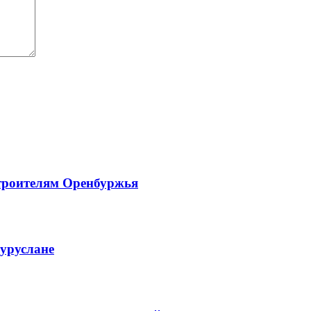
троителям Оренбуржья
гуруслане