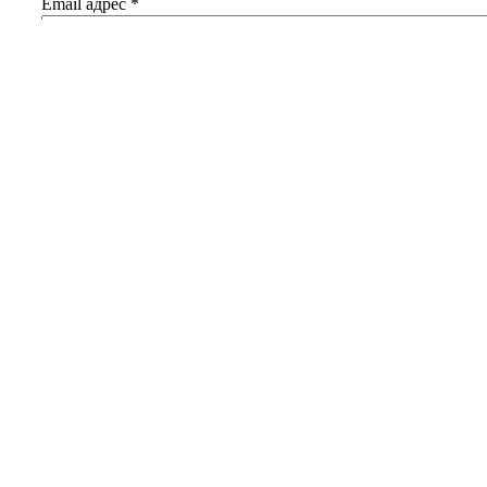
Email адрес
*
Добавить комментарий
Ваш адрес email не будет опубликован.
Обязательные поля
помечены
*
Комментарий
*