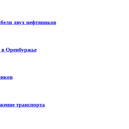
ибели двух нефтяников
й в Оренбуржье
ников
жение транспорта