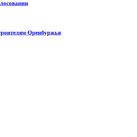
олосовании
троителям Оренбуржья