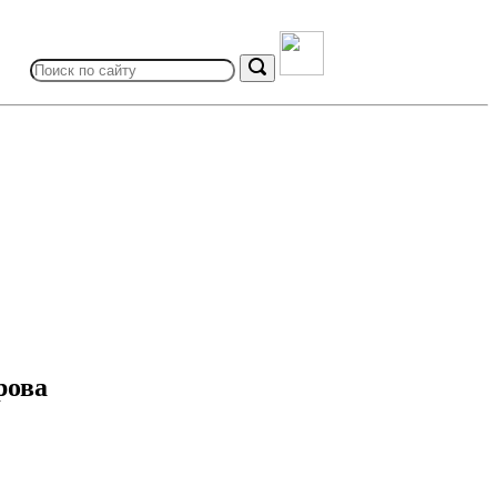
Search
for:
Search
рова