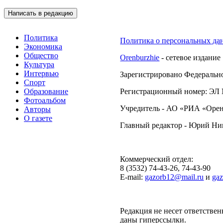
Подписывайтесь на 
Написать в редакцию
Политика
Политика о персональных да
Экономика
Общество
Orenburzhie
- сетевое издание
Культура
Интервью
Зарегистрировано Федерально
Спорт
Образование
Регистрационный номер: ЭЛ №
Фотоальбом
Учредитель - АО «РИА «Орен
Авторы
О газете
Главный редактор - Юрий Н
Коммерческий отдел:
8 (3532) 74-43-26, 74-43-90
E-mail:
gazorb12@mail.ru
и
ga
Редакция не несет ответствен
даны гиперссылки.