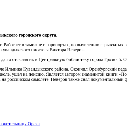
ыкского городского округа.
Работает в таможне и аэропортах, по выявлению взрывчатых ве
и кувандыкского писателя Виктора Неверова.
гда-то отсылал их в Центральную библиотеку города Грозный. Од
еле Ильинка Кувандыкского района. Окончил Оренбургский педа
школе, ушёл на пенсию. Является автором знаменитой книги «По
а на российском самолёте. Неверов также снял документальный ф
на жительницу Орска