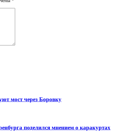
ечены
*
уют мост через Боровку
ренбурга поделился мнением о каракуртах