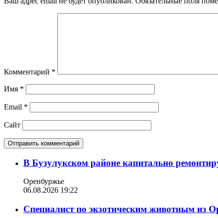
Ваш адрес email не будет опубликован.
Обязательные поля пом
Комментарий
*
Имя
*
Email
*
Сайт
В Бузулукском районе капитально ремонтир
Оренбуржье
06.08.2026 19:22
Специалист по экзотическим животным из О