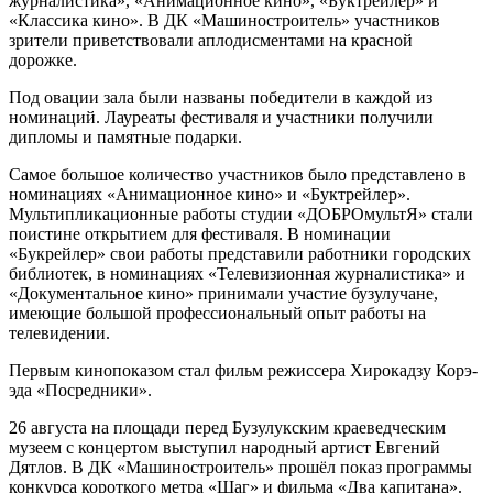
журналистика», «Анимационное кино», «Буктрейлер» и
«Классика кино». В ДК «Машиностроитель» участников
зрители приветствовали аплодисментами на красной
дорожке.
Под овации зала были названы победители в каждой из
номинаций. Лауреаты фестиваля и участники получили
дипломы и памятные подарки.
Самое большое количество участников было представлено в
номинациях «Анимационное кино» и «Буктрейлер».
Мультипликационные работы студии «ДОБРОмультЯ» стали
поистине открытием для фестиваля. В номинации
«Букрейлер» свои работы представили работники городских
библиотек, в номинациях «Телевизионная журналистика» и
«Документальное кино» принимали участие бузулучане,
имеющие большой профессиональный опыт работы на
телевидении.
Первым кинопоказом стал фильм режиссера Хирокадзу Корэ-
эда «Посредники».
26 августа на площади перед Бузулукским краеведческим
музеем с концертом выступил народный артист Евгений
Дятлов. В ДК «Машиностроитель» прошёл показ программы
конкурса короткого метра «Шаг» и фильма «Два капитана».