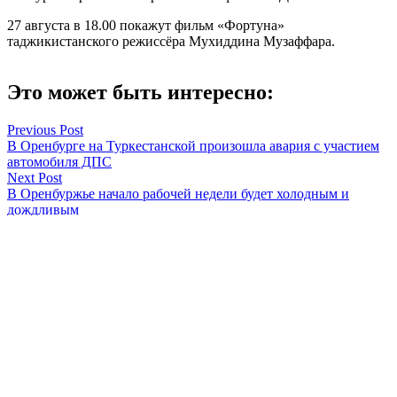
27 августа в 18.00 покажут фильм «Фортуна»
таджикистанского режиссёра Мухиддина Музаффара.
Это может быть интересно:
Навигация
Previous Post
В Оренбурге на Туркестанской произошла авария с участием
по
автомобиля ДПС
записям
Next Post
В Оренбуржье начало рабочей недели будет холодным и
дождливым
Оренбуржье
Смотреть все статьи автора Оренбуржье
Читайте другие новости по теме: