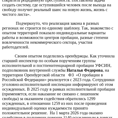
сократить рецидивную преступность. Поставлена задача
создать систему, где оступившийся человек после выхода на
свободу получит реальный шанс на новую жизнь, жизнь с
чистого листа».
Подчеркнуто, что реализация закона в разных
регионах не строится по единому шаблону. Так, знакомство с
опытом территорий показало индивидуальные варианты
работы и возможности центров пробации, разные степени
вовлеченности некоммерческого сектора, участия
работодателей.
Своим опытом поделились оренбуржцы. Как уточнила
старший инспектор по особым поручениям группы
исполнительной и постпенитенциарной пробации УФСИН,
подполковник внутренней службы
Наталья Федорова
, на
территории Оренбургской области ФЗ «О пробации в
Российской Федерации» реализуется с 2023 года. Сотрудники
уголовно-исполнительной инспекции информируют об этом
осужденных. В 2025 году в рамках исполнительной пробации
(применяется, если наказание не связано с лишением
свободы) за оказанием содействия обратились 1299
осужденных, в отношении 1259 из них после проведения
индивидуальной оценки нуждаемости принято
положительное решение. На 1 марта 2026 года оказано
содействие в получении помощи 1140 осужденным в рамках