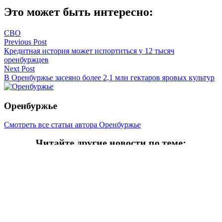
Это может быть интересно:
СВО
Навигация
Previous Post
Кредитная история может испортиться у 12 тысяч
по
оренбуржцев
записям
Next Post
В Оренбуржье засеяно более 2,1 млн гектаров яровых культур
Оренбуржье
Смотреть все статьи автора Оренбуржье
Читайте другие новости по теме:
Подпишитесь на нашу рассылку и
получайте
самые интересные новости недели
Email адрес
*