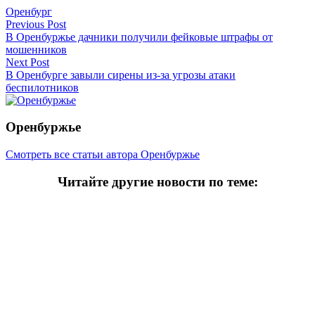
Оренбург
Навигация
Previous Post
В Оренбуржье дачники получили фейковые штрафы от
по
мошенников
записям
Next Post
В Оренбурге завыли сирены из-за угрозы атаки
беспилотников
Оренбуржье
Смотреть все статьи автора Оренбуржье
Читайте другие новости по теме:
Подпишитесь на нашу рассылку и
получайте
самые интересные новости недели
Email адрес
*