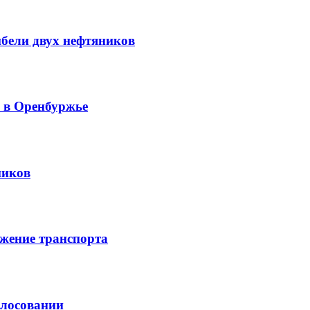
ибели двух нефтяников
й в Оренбуржье
ников
жение транспорта
олосовании