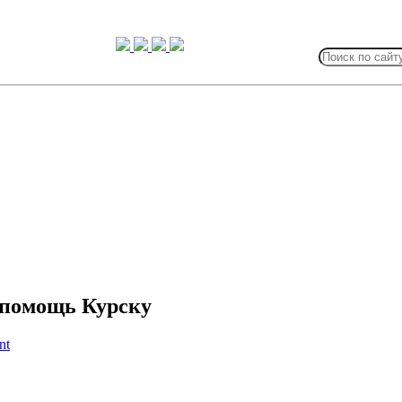
Search
for:
мпомощь Курску
nt