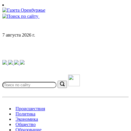
Skip
to
content
7 августа 2026 г.
Search
for:
Search
Происшествия
Политика
Экономика
Общество
Образование