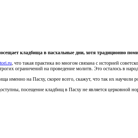
посещает кладбища в пасхальные дни, хотя традиционно пом
tori.ru
, что такая практика во многом связана с историей советск
строгих ограничений на проведение молитв. Это осталось в наро
ща именно на Пасху, скорее всего, скажут, что так их научили 
 доступны, посещение кладбищ в Пасху не является церковной 