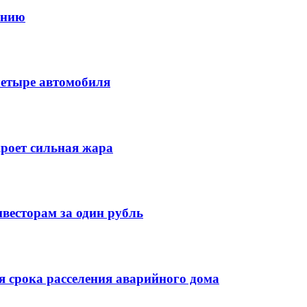
онию
четыре автомобиля
кроет сильная жара
весторам за один рубль
 срока расселения аварийного дома