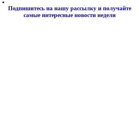
Подпишитесь на нашу рассылку и
получайте
самые интересные новости недели
Email адрес
*
Добавить комментарий
Ваш адрес email не будет опубликован.
Обязательные поля
помечены
*
Комментарий
*