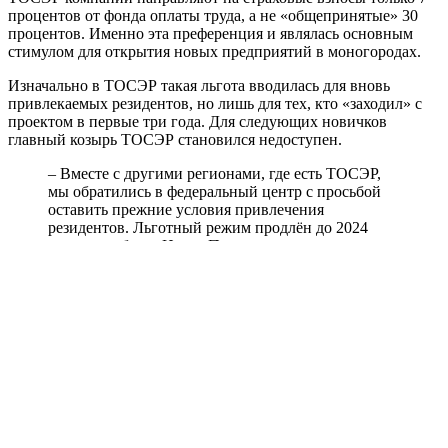
процентов от фонда оплаты труда, а не «общепринятые» 30
процентов. Именно эта преференция и являлась основным
стимулом для открытия новых предприятий в моногородах.
Изначально в ТОСЭР такая льгота вводилась для вновь
привлекаемых резидентов, но лишь для тех, кто «заходил» с
проектом в первые три года. Для следующих новичков
главный козырь ТОСЭР становился недоступен.
– Вместе с другими регионами, где есть ТОСЭР,
мы обратились в федеральный центр с просьбой
оставить прежние условия привлечения
резидентов. Льготный режим продлён до 2024
года, – сообщил Игнат Петухов.
Это может быть интересно:
Навигация
Previous Post
10 августа в Оренбуржье столбики термометров поднимутся
по
до +34°C
записям
Next Post
В Сакмарском районе преступная группа незаконно добывала
песок и гравий