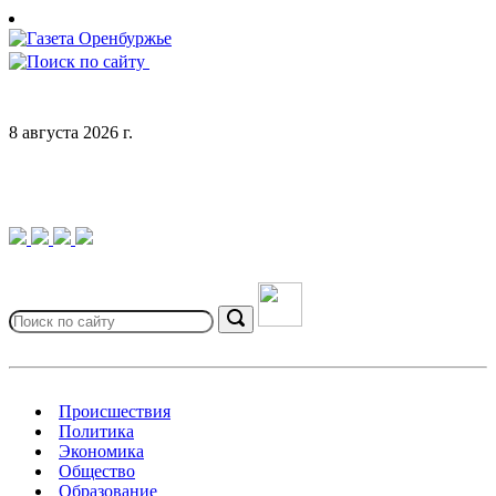
Skip
to
content
8 августа 2026 г.
Search
for:
Search
Происшествия
Политика
Экономика
Общество
Образование