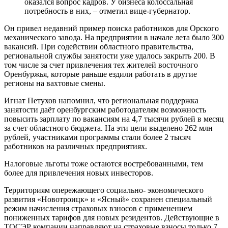
оказался вопрос кадров. У бизнеса колоссальная
потребность в них, – отметил вице-губернатор.
Он привел недавний пример поиска работников для Орского
механического завода. На предприятии в начале лета было 300
вакансий. При содействии областного правительства,
региональной службы занятости уже удалось закрыть 200. В
том числе за счет привлечения тех жителей восточного
Оренбуржья, которые раньше ездили работать в другие
регионы на вахтовые смены.
Игнат Петухов напомнил, что региональная поддержка
занятости даёт оренбургским работодателям возможность
повысить зарплату по вакансиям на 4,7 тысячи рублей в месяц
за счет областного бюджета. На эти цели выделено 262 млн
рублей, участниками программы стали более 2 тысяч
работников на различных предприятиях.
Налоговые льготы тоже остаются востребованными, тем
более для привлечения новых инвесторов.
Территориям опережающего социально- экономического
развития «Новотроицк» и «Ясный» сохранен специальный
режим начисления страховых взносов с применением
пониженных тарифов для новых резидентов. Действующие в
ТОСЭР компании направляют на страховые взносы только 7