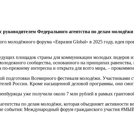
 с руководителем Федерального агентства по делам молодёжи
го молодёжного форума «Евразия Global» в 2025 году, идея пр
ведущих площадок страны для коммуникации молодых лидеров из д
лодежного сообщества, основанного на принципах равенства, в
а по-прежнему интересна и открыта для всего мира, – прокомме
дкой подготовки Всемирного фестиваля молодёжи. Участниками с
телей России. Кроме насыщенной деловой программы, они смогу
Оренбуржцы уже получили около 7 млн рублей в рамках грантов
агентства по делам молодёжи, которая объединяет активности в
ые события: Международный форум гражданского участия #МЫВ