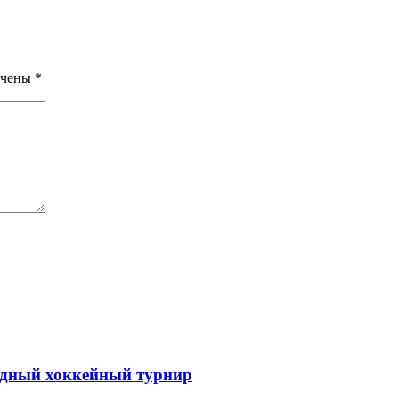
ечены
*
одный хоккейный турнир