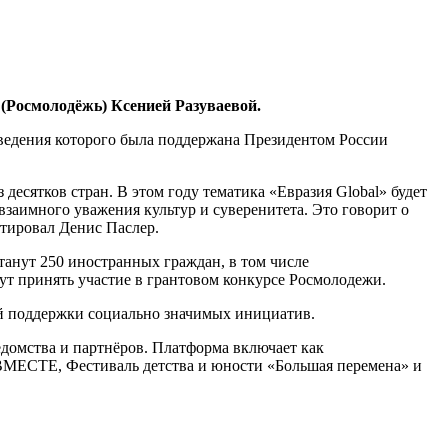
 (Росмолодёжь) Ксенией Разуваевой.
оведения которого была поддержана Президентом России
есятков стран. В этом году тематика «Евразия Global» будет
заимного уважения культур и суверенитета. Это говорит о
нтировал Денис Паслер.
танут 250 иностранных граждан, в том числе
т принять участие в грантовом конкурсе Росмолодежи.
ой поддержки социально значимых инициатив.
едомства и партнёров. Платформа включает как
МЕСТЕ, Фестиваль детства и юности «Большая перемена» и