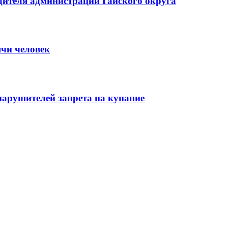
ителя администрации Гайского округа
ячи человек
нарушителей запрета на купание