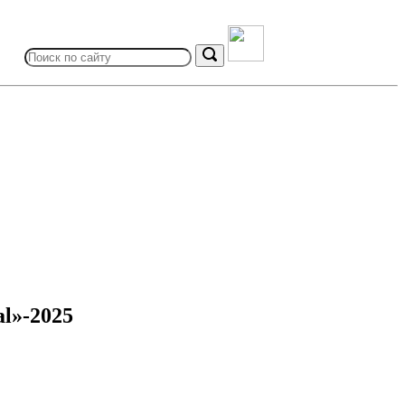
Search
for:
Search
l»-2025