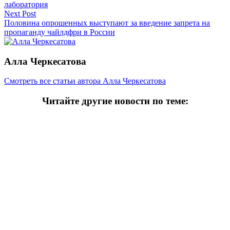
лаборатория
Next Post
Половина опрошенных выступают за введение запрета на
пропаганду чайлдфри в России
Алла Черкесатова
Смотреть все статьи автора Алла Черкесатова
Читайте другие новости по теме:
Подпишитесь на нашу рассылку и
получайте
самые интересные новости недели
Email
адрес
*