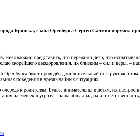
5 города Брянска, глава Оренбурга Сергей Салмин поручил п
рану. Невозможно представить, что пережили дети, что испытыва
желаю скорейшего выздоровления, их близким – сил и веры, – на
й Оренбурга будет проведён дополнительный инструктаж о том, 
равилах поведения в чрезвычайных ситуациях.
 очередь к родителям. Будьте внимательны к детям, их настроен
стания насмешек в угрозу – наша общая задача и ответственност
ти