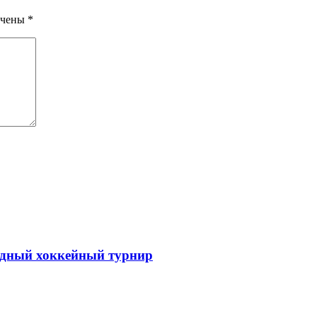
ечены
*
одный хоккейный турнир