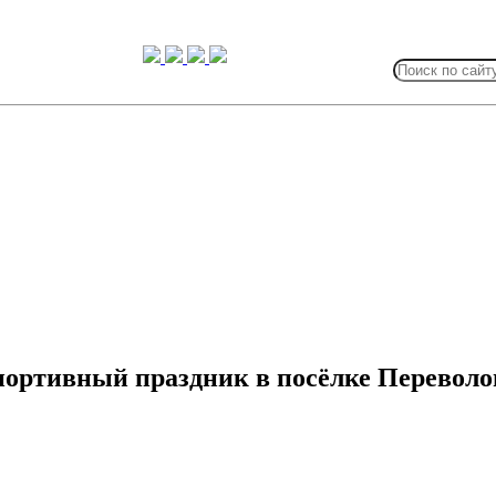
Search
for:
портивный праздник в посёлке Перевол