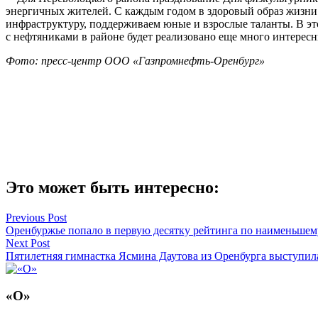
энергичных жителей. С каждым годом в здоровый образ жизни 
инфраструктуру, поддерживаем юные и взрослые таланты. В э
с нефтяниками в районе будет реализовано еще много интерес
Фото: пресс-центр ООО «Газпромнефть-Оренбург»
Это может быть интересно:
Навигация
Previous Post
Оренбуржье попало в первую десятку рейтинга по наименьше
по
Next Post
записям
Пятилетняя гимнастка Ясмина Даутова из Оренбурга выступил
«О»