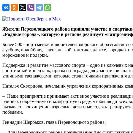
Жители Переволоцкого района приняли участие в спартак
«Родные города», которую в регионе реализует «Газпромнеф
Более 500 спортсменов и любителей здорового образа жизни с
футболу, волейболу, лапте, легкой атлетике, дартсе, городка
мороженое и подарки.
Поддержка и развитие массового спорта – одно из ключевых 
спортивный инвентарь, призы и награды для участников спарт
уличными тренажерами, которые стали точками притяжения дл
Наталья Скворцова, начальник управления корпоративных ко
– Наше предприятие принимает активное участие в реализации
районах современную и комфортную среду, чтобы люди всех в
вызывают восхищение: взрослые, дети и молодежь тренируются 
победами.
Геннадий Щербаков, глава Переволоцкого района:
– Для Переволоцкого района празднование Дня физкультурник