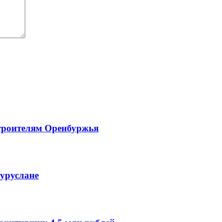
троителям Оренбуржья
гуруслане