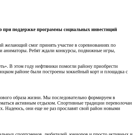
ло при поддержке программы социальных инвестиций
ый желающий смог принять участие в соревнованиях по
али аниматоры. Ребят ждали конкурсы, подвижные игры,
ть». В этом году нефтяники помогли району приобрести
лоцком районе были построены хоккейный корт и площадка с
рового образа жизни. Мы последовательно формируем в
иматься активным отдыхом. Спортивные традиции переволочан
х. Надеюсь, они еще не раз прославят свой район новыми
альных спортсменов, любителей, юниоров и просто активных и