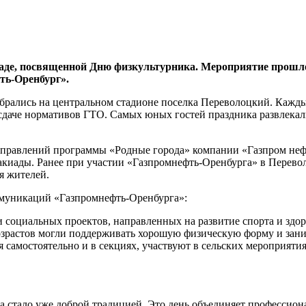
иаде, посвященной Дню физкультурника. Мероприятие прош
ть-Оренбург».
обрались на центральном стадионе поселка Переволоцкий. Кажд
х и сдаче нормативов ГТО. Самых юных гостей праздника развлек
направлений программы «Родные города» компании «Газпром неф
акиады. Ранее при участии «Газпромнефть-Оренбурга» в Перево
я жителей.
ммуникаций «Газпромнефть-Оренбурга»:
 социальных проектов, направленных на развитие спорта и здо
озрастов могли поддерживать хорошую физическую форму и зан
самостоятельно и в секциях, участвуют в сельских мероприятия
а стало уже доброй традицией. Это день объединяет профессион