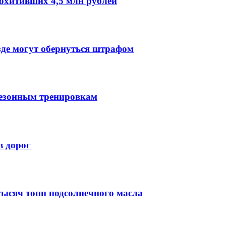
охитивших 4,5 млн рублей
зде могут обернуться штрафом
сезонным тренировкам
в дорог
тысяч тонн подсолнечного масла