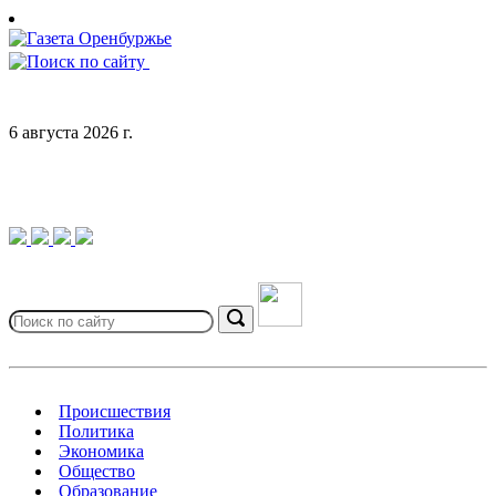
Skip
to
content
6 августа 2026 г.
Search
for:
Search
Происшествия
Политика
Экономика
Общество
Образование