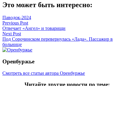
Это может быть интересно:
Паводок-2024
Навигация
Previous Post
Отвечает «Ангел» и товарищи
по
Next Post
записям
Под Сорочинском перевернулась «Лада». Пассажир в
больнице
Оренбуржье
Смотреть все статьи автора Оренбуржье
Читайте другие новости по теме:
Подпишитесь на нашу рассылку и
получайте
самые интересные новости недели
Email адрес
*