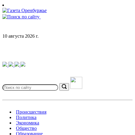
Skip
to
content
10 августа 2026 г.
Search
for:
Search
Происшествия
Политика
Экономика
Общество
Образование