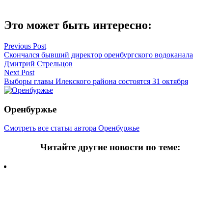
Это может быть интересно:
Навигация
Previous Post
Скончался бывший директор оренбургского водоканала
по
Дмитрий Стрельцов
записям
Next Post
Выборы главы Илекского района состоятся 31 октября
Оренбуржье
Смотреть все статьи автора Оренбуржье
Читайте другие новости по теме:
Подпишитесь на нашу рассылку и
получайте
самые интересные новости недели
Email