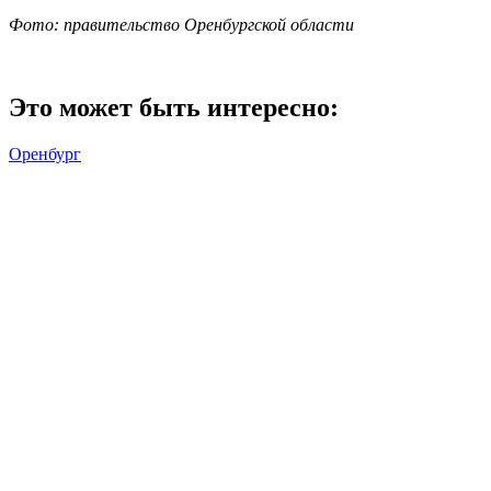
Фото: правительство Оренбургской области
Это может быть интересно:
Оренбург
Навигация по записям
Previous Post
Губернатор Евгений Солнцев посетил богослужение в
Казанском соборе Оренбурга
Next Post
5 ноября в Оренбуржье объявили опасность атаки БПЛА
Оренбуржье
Смотреть все статьи автора Оренбуржье
Читайте другие новости по теме: