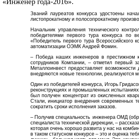
«Инженер года-2016».
Званий лауреатов конкурса удостоены нача
листопрокатному и полосопрокатному произво
Начальник управления технического контр
победителями первого тура конкурса по 
«Победитель первого тура Всероссийского 
автоматизации ОЭМК Андрей Фомин.
– Победа наших инженеров в престижном ко
сотрудников Компании, – отметил первый з
Металлоинвест предоставляет возможности 
внедряются новые технологии, реализуются 
Один из победителей конкурса, Игорь Гридас
реконструкциях и промышленных испытаниях 
был получен концентрат из окисленных квар
Стали, инициатор внедрения современных те
сократить сроки исполнения заказов.
– Получив специальность инженера ОМД (обраб
специалиста технической дирекции, – рассказ
которая очень хорошо развита у нас на комби
в таком статусном конкурсе – это и оценка те