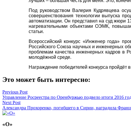
лучших – большая честь для меня. Это, конечн
Под руководством Валерия Кудрявцева осущ
совершенствования технологии выпуска про
автоматизации. Он представил на суд жюри 
нагревательными объектами ОЭМК, повышаю
статьи.
Всероссийский конкурс «Инженер года» про
Российского Союза научных и инженерных общ
проблемам качества инженерных кадров в Р
молодёжной среде.
Награждение победителей конкурса пройдёт в
Это может быть интересно:
Навигация
Previous Post
Управление Росреестра по Оренбуржью подвело итоги 2016 го
по
Next Post
записям
Александра Прохоренко, погибшего в Сирии, наградила Фран
«О»