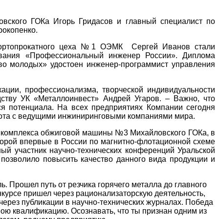
овского ГОКа Игорь Гридасов и главный специалист по
Прокопенко.
к сортопрокатного цеха №1 ОЭМК Сергей Иванов стали
звания «Профессиональный инженер России». Диплома
тво молодых» удостоен инженер-программист управления
ации, профессионализма, творческой индивидуальности
дству УК «Металлоинвест» Андрей Угаров. – Важно, что
я потенциала. На всех предприятиях Компании сегодня
бота с ведущими инжиниринговыми компаниями мира.
ах комплекса обжиговой машины №3 Михайловского ГОКа, в
торой впервые в России по магнитно-флотационной схеме
ный участник научно-технических конференций Уральской
 позволило повысить качество данного вида продукции и
. Прошел путь от резчика горячего металла до главного
нкурсе пришел через рационализаторскую деятельность,
 через публикации в научно-технических журналах. Победа
свою квалификацию. Осознавать, что ты признан одним из