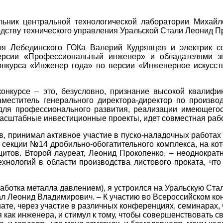
льник центральной технологической лаборатории Михайл
дству технического управления Уральской Стали Леонид 
оля Лебединского ГОКа Валерий Кудрявцев и электри
версии «Профессиональный инженер» и обладателями 
конкурса «Инженер года» по версии «Инженерное искусс
нкурсе – это, безусловно, признание высокой квалифик
аместитель генерального директора-директор по произво
для профессионального развития, реализации имеющегос
масштабные инвестиционные проекты, идет совместная ра
ов, принимал активное участие в пуско-наладочных работ
секции №14 дробильно-обогатительного комплекса, на ко
цитов. Второй лауреат, Леонид Прокопенко, – неоднократ
хнологий в области производства листового проката, что
отка металла давлением), я устроился на Уральскую Сталь
ал Леонид Владимирович. – К участию во Всероссийском ко
нате, через участие в различных конференциях, семинарах,
бя как инженера, и стимул к тому, чтобы совершенствовать 