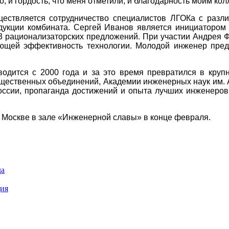
о, и гордость, что меня отметили, и благодарность моим ко
ествляется сотрудничество специалистов ЛГОКа с разл
дукции комбината. Сергей Иванов является инициатором
13 рационализаторских предложений. При участии Андрея
щей эффективность технологии. Молодой инженер пред
водится с 2000 года и за это время превратился в кру
ественных объединений, Академии инженерных наук им. А.
оссии, пропаганда достижений и опыта лучших инженеров
 Москве в зале «Инженерной славы» в конце февраля.
да
ция