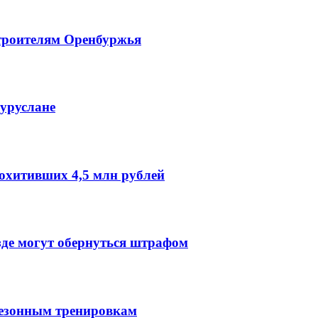
троителям Оренбуржья
гуруслане
охитивших 4,5 млн рублей
зде могут обернуться штрафом
сезонным тренировкам