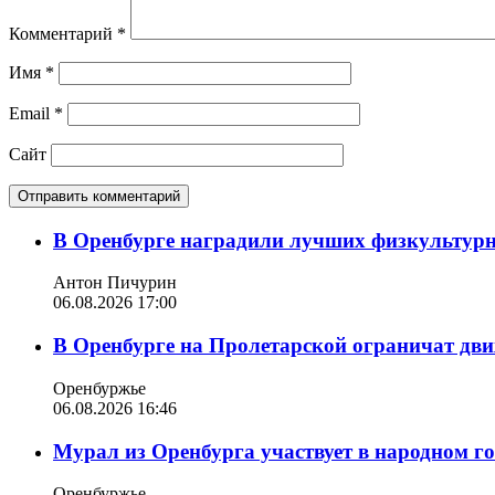
Комментарий
*
Имя
*
Email
*
Сайт
В Оренбурге наградили лучших физкультур
Антон Пичурин
06.08.2026 17:00
В Оренбурге на Пролетарской ограничат дви
Оренбуржье
06.08.2026 16:46
Мурал из Оренбурга участвует в народном г
Оренбуржье