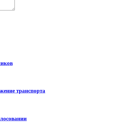
ников
жение транспорта
олосовании