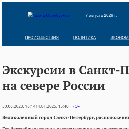
Skip
to
7 августа 2026 г.
content
ПРОИСШЕСТВИЯ
ПОЛИТИКА
ЭКОНОМ
Экскурсии в Санкт-П
на севере России
30.06.2023, 16:14
14.01.2025, 15:40
«О»
Великолепный город Санкт-Петербург, расположенны
Его богатейшая история, захватывающие дух архитектурн