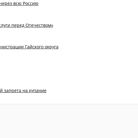
через всю Россию
слуги перед Отечеством»
нистрации Гайского округа
й запрета на купание