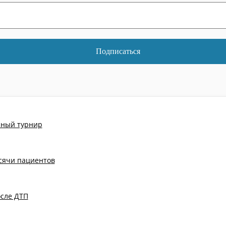
йный турнир
ысячи пациентов
осле ДТП