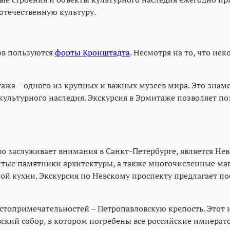
отечественную культуру.
ов пользуются
форты Кронштадта
. Несмотря на то, что не
ажа – одного из крупных и важных музеев мира. Это знаме
культурного наследия. Экскурсия в Эрмитаже позволяет п
заслуживает внимания в Санкт-Петербурге, является Невс
итые памятники архитектуры, а также многочисленные маг
й кухни. Экскурсия по Невскому проспекту предлагает по
остопримечательностей – Петропавловскую крепость. Этот
вский собор, в котором погребены все российские императ