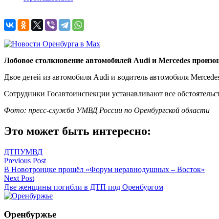
Лобовое столкновение автомобилей
Audi и
Mercedes произо
Двое детей из автомобиля Audi и водитель автомобиля Mercede
Сотрудники Госавтоинспекции устанавливают все обстоятельс
Фото: пресс-служба УМВД России по Оренбургской области
Это может быть интересно:
ДТП
УМВД
Навигация
Previous Post
В Новотроицке прошёл «Форум неравнодушных – Восток»
по
Next Post
записям
Две женщины погибли в ДТП под Оренбургом
Оренбуржье