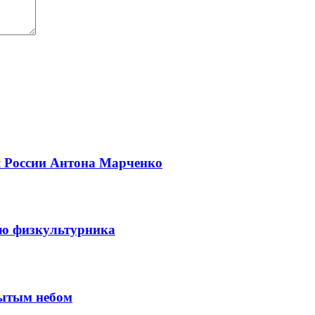
я России Антона Марченко
ню физкультурника
рытым небом