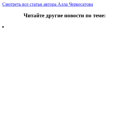
Смотреть все статьи автора Алла Черкесатова
Читайте другие новости по теме:
Подпишитесь на нашу рассылку и
получайте
самые интересные новости недели
Email
адрес
*
Добавить комментарий
Ваш адрес email не будет опубликован.
Обязательные поля
помечены
*