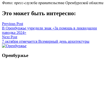
Фото: пресс-служба правительства Оренбургской области
Это может быть интересно:
Навигация
Previous Post
В Оренбуржье учредили знак «За помощь в ликвидации
по
паводка 2024»
записям
Next Post
7 октября отмечается Всемирный день архитектуры
Оренбуржье
Смотреть все статьи автора Оренбуржье
Читайте другие новости по теме:
Подпишитесь на нашу рассылку и
получайте
самые интересные новости недели
Email адрес
*