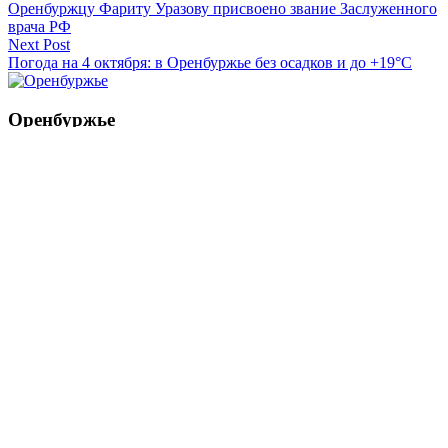
Оренбуржцу Фариту Уразову присвоено звание Заслуженного
по
врача РФ
записям
Next Post
Погода на 4 октября: в Оренбуржье без осадков и до +19°C
Оренбуржье
Смотреть все статьи автора Оренбуржье
Читайте другие новости по теме:
Подпишитесь на нашу рассылку и
получайте
самые интересные новости недели
Email
адрес
*