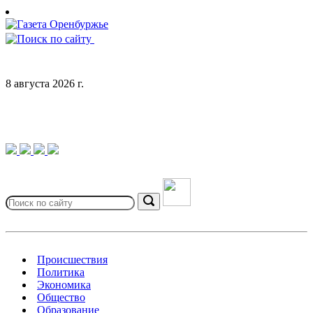
Skip
to
content
8 августа 2026 г.
Search
for:
Search
Происшествия
Политика
Экономика
Общество
Образование