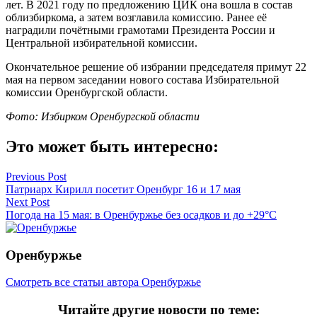
лет. В 2021 году по предложению ЦИК она вошла в состав
облизбиркома, а затем возглавила комиссию. Ранее её
наградили почётными грамотами Президента России и
Центральной избирательной комиссии.
Окончательное решение об избрании председателя примут 22
мая на первом заседании нового состава Избирательной
комиссии Оренбургской области.
Фото: Избирком Оренбургской области
Это может быть интересно:
Навигация
Previous Post
Патриарх Кирилл посетит Оренбург 16 и 17 мая
по
Next Post
записям
Погода на 15 мая: в Оренбуржье без осадков и до +29°C
Оренбуржье
Смотреть все статьи автора Оренбуржье
Читайте другие новости по теме: