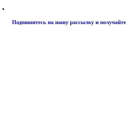
Подпишитесь на нашу рассылку и
получайте
самые интересные новости недели
Email
адрес
*
Добавить комментарий
Ваш адрес email не будет опубликован.
Обязательные поля
помечены
*
Комментарий
*