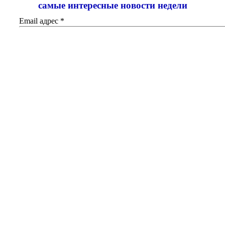
самые интересные новости недели
Email адрес
*
Добавить комментарий
Ваш адрес email не будет опубликован.
Обязательные поля
помечены
*
Комментарий
*