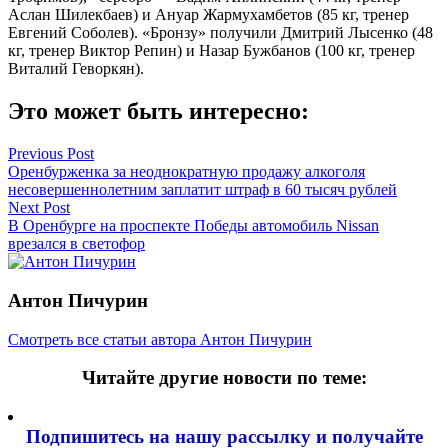
Аслан Шилекбаев) и Ануар Жармухамбетов (85 кг, тренер
Евгений Соболев). «Бронзу» получили Дмитрий Лысенко (48
кг, тренер Виктор Репин) и Назар Бужбанов (100 кг, тренер
Виталий Геворкян).
Это может быть интересно:
Навигация
Previous Post
Оренбурженка за неоднократную продажу алкоголя
по
несовершеннолетним заплатит штраф в 60 тысяч рублей
записям
Next Post
В Оренбурге на проспекте Победы автомобиль Nissan
врезался в светофор
Антон Пичурин
Смотреть все статьи автора Антон Пичурин
Читайте другие новости по теме:
Подпишитесь на нашу рассылку и
получайте