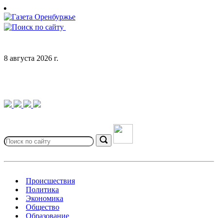
Skip
to
content
8 августа 2026 г.
Search
for:
Search
Происшествия
Политика
Экономика
Общество
Образование