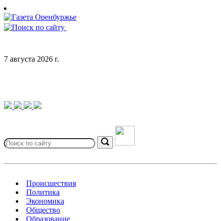
Skip
to
content
7 августа 2026 г.
Search
for:
Search
Происшествия
Политика
Экономика
Общество
Образование