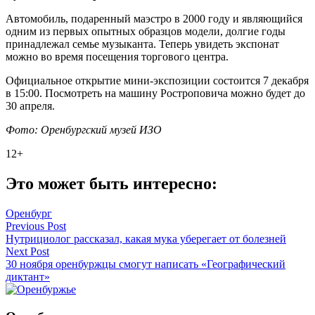
Автомобиль, подаренный маэстро в 2000 году и являющийся
одним из первых опытных образцов модели, долгие годы
принадлежал семье музыканта. Теперь увидеть экспонат
можно во время посещения торгового центра.
Официальное открытие мини-экспозиции состоится 7 декабря
в 15:00. Посмотреть на машину Ростроповича можно будет до
30 апреля.
Фото: Оренбургский музей ИЗО
12+
Это может быть интересно:
Оренбург
Навигация
Previous Post
Нутрициолог рассказал, какая мука уберегает от болезней
по
Next Post
записям
30 ноября оренбуржцы смогут написать «Географический
диктант»