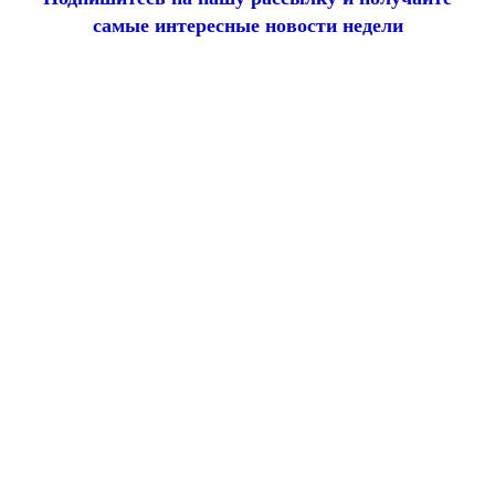
самые интересные новости недели
Email
адрес
*
Добавить комментарий
Ваш адрес email не будет опубликован.
Обязательные поля
помечены
*
Комментарий
*