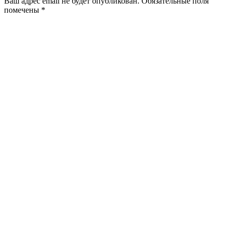
Ваш адрес email не будет опубликован.
Обязательные поля
помечены
*
Комментарий
*
Имя
*
Email
*
Сайт
При поддержке «Уральской Стали» в
Новотроицке прошёл велопарад
«О»