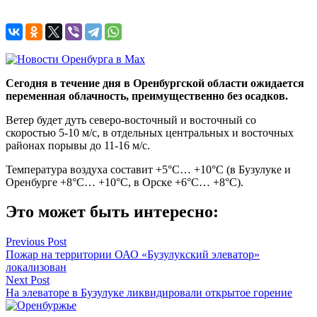
Сегодня в течение дня в Оренбургской области ожидается
переменная облачность, преимущественно без осадков.
Ветер будет дуть северо-восточный и восточный со
скоростью 5-10 м/с, в отдельных центральных и восточных
районах порывы до 11-16 м/с.
Температура воздуха составит +5°C… +10°C (в Бузулуке и
Оренбурге +8°C… +10°C, в Орске +6°C… +8°C).
Это может быть интересно:
Навигация
Previous Post
Пожар на территории ОАО «Бузулукский элеватор»
по
локализован
записям
Next Post
На элеваторе в Бузулуке ликвидировали открытое горение