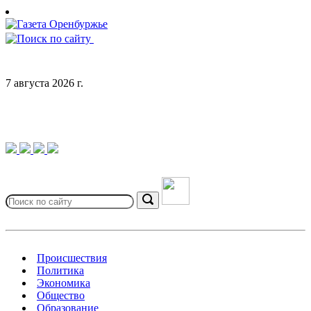
Skip
to
content
7 августа 2026 г.
Search
for:
Search
Происшествия
Политика
Экономика
Общество
Образование