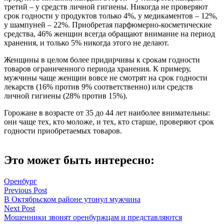
третий – у средств личной гигиены. Никогда не проверяют
срок годности у продуктов только 4%, у медикаментов – 12%,
у шампуней – 22%. Приобретая парфюмерно-косметические
средства, 46% женщин всегда обращают внимание на период
хранения, и только 5% никогда этого не делают.
Женщины в целом более придирчивы к срокам годности
товаров ограниченного периода хранения. К примеру,
мужчины чаще женщин вовсе не смотрят на срок годности
лекарств (16% против 9% соответственно) или средств
личной гигиены (28% против 15%).
Горожане в возрасте от 35 до 44 лет наиболее внимательны:
они чаще тех, кто моложе, и тех, кто старше, проверяют срок
годности приобретаемых товаров.
Это может быть интересно:
Оренбург
Навигация
Previous Post
В Октябрьском районе утонул мужчина
по
Next Post
записям
Мошенники звонят оренбуржцам и представляются