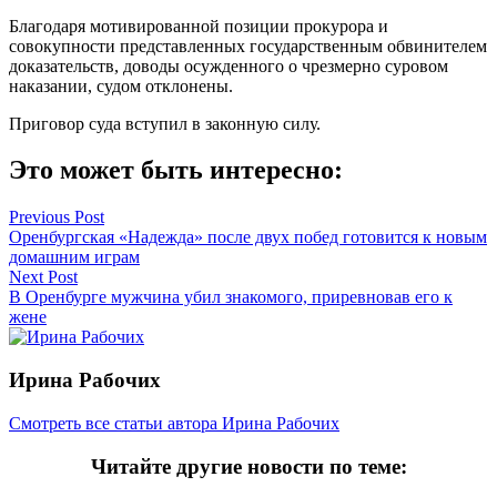
Благодаря мотивированной позиции прокурора и
совокупности представленных государственным обвинителем
доказательств, доводы осужденного о чрезмерно суровом
наказании, судом отклонены.
Приговор суда вступил в законную силу.
Это может быть интересно:
Навигация
Previous Post
Оренбургская «Надежда» после двух побед готовится к новым
по
домашним играм
записям
Next Post
В Оренбурге мужчина убил знакомого, приревновав его к
жене
Ирина Рабочих
Смотреть все статьи автора Ирина Рабочих
Читайте другие новости по теме: