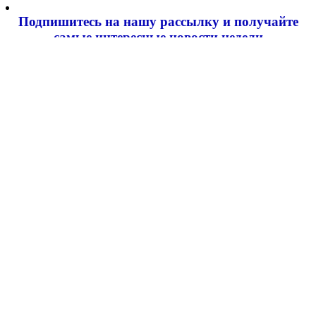
Подпишитесь на нашу рассылку и
получайте
самые интересные новости недели
Email адрес
*
Добавить комментарий
Ваш адрес email не будет опубликован.
Обязательные поля
помечены
*
Комментарий
*