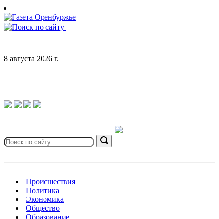
Skip
to
content
8 августа 2026 г.
Search
for:
Search
Происшествия
Политика
Экономика
Общество
Образование