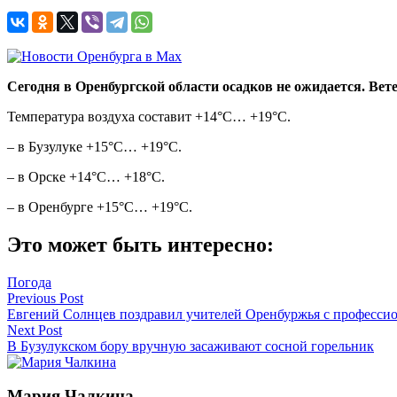
Сегодня в Оренбургской области осадков не ожидается. Вете
Температура воздуха составит +14°C… +19°C.
– в Бузулуке +15°C… +19°C.
– в Орске +14°C… +18°C.
– в Оренбурге +15°C… +19°C.
Это может быть интересно:
Погода
Навигация
Previous Post
Евгений Солнцев поздравил учителей Оренбуржья с професси
по
Next Post
записям
В Бузулукском бору вручную засаживают сосной горельник
Мария Чалкина