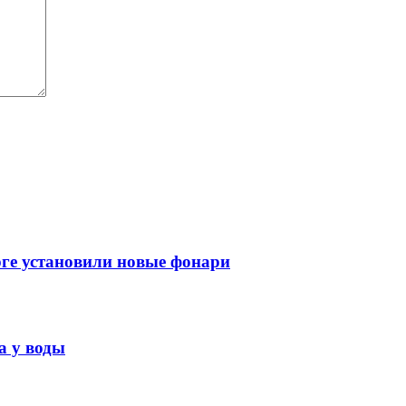
рге установили новые фонари
а у воды