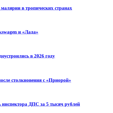
 малярии в тропических странах
kswagen и «Лада»
оустроились в 2026 году
после столкновения с «Приорой»
 инспектора ДПС за 5 тысяч рублей