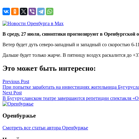
В среду, 27 июля, синоптики прогнозируют в Оренбургской о
Ветер будет дуть северо-западный и западный со скоростью 6-1
Дальше будет только жарче. В пятницу воздух раскалится до +3
Это может быть интересно:
Навигация
Previous Post
При попытке заработать на инвестициях жительница Бугурусла
по
Next Post
записям
В Бугурусланском театре завершаются репетиции спектакля «
Оренбуржье
Смотреть все статьи автора Оренбуржье