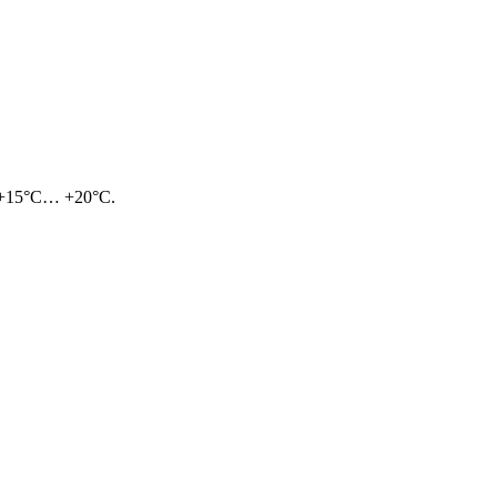
о +15°C… +20°C.