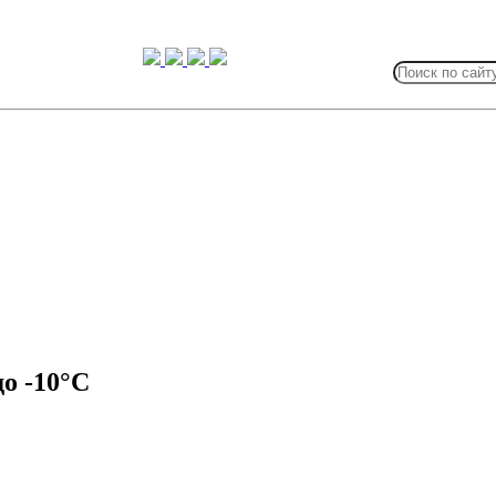
Search
for:
до -10°C