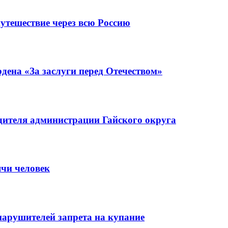
утешествие через всю Россию
ена «За заслуги перед Отечеством»
ителя администрации Гайского округа
ячи человек
нарушителей запрета на купание