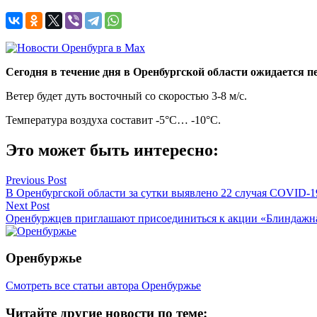
Сегодня в течение дня в Оренбургской области ожидается 
Ветер будет дуть восточный со скоростью 3-8 м/с.
Температура воздуха составит -5°C… -10°C.
Это может быть интересно:
Навигация
Previous Post
В Оренбургской области за сутки выявлено 22 случая COVID-1
по
Next Post
записям
Оренбуржцев приглашают присоединиться к акции «Блиндажна
Оренбуржье
Смотреть все статьи автора Оренбуржье
Читайте другие новости по теме: