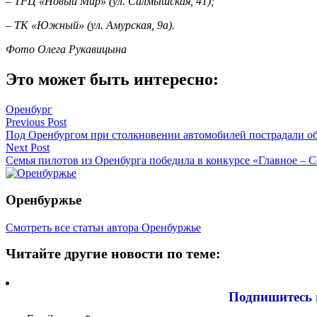
– ТРЦ «Новый Мир» (ул. Салмышская, 41);
– ТК «Южный» (ул. Амурская, 9а).
Фото Олега Рукавицына
Это может быть интересно:
Оренбург
Навигация
Previous Post
Под Оренбургом при столкновении автомобилей пострадали об
по
Next Post
записям
Семья пилотов из Оренбурга победила в конкурсе «Главное – 
Оренбуржье
Смотреть все статьи автора Оренбуржье
Читайте другие новости по теме:
Подпишитесь 