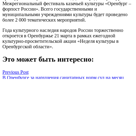
Межрегиональный фестиваль казачьей культуры «Оренбург –
форпост России». Всего государственными и
муниципальными учреждениями культуры будет проведено
более 2 000 тематических мероприятий.
Года культурного наследия народов России торжественно
откроется в Оренбуржье 21 марта в рамках ежегодной
культурно-просветительской акции «Неделя культуры в
Оренбургской области».
Это может быть интересно:
Навигация
Previous Post
В Оренбурге за нарушения санитарных норм суд на месяц
по
закрыл доставку суши «Tanuki56»
записям
Next Post
Оренбургский тяжелоатлет Александр Басенко вошёл в
десятку сильнейших жимовиков страны
Оренбуржье
Смотреть все статьи автора Оренбуржье