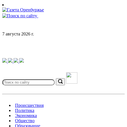
Skip
to
content
7 августа 2026 г.
Search
for:
Search
Происшествия
Политика
Экономика
Общество
Образование