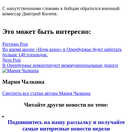
С напутственными словами к бойцам обратился военный
комиссар Дмитрий Килеев.
Это может быть интересно:
Навигация
Previous Post
Во время акции «Ночь кино» в Оренбуржье будет работать
по
больше 140 площадок.
записям
Next Post
В Оренбуржье ремонтируют межмуниципальные дороги
Мария Чалкина
Смотреть все статьи автора Мария Чалкина
Читайте другие новости по теме:
Подпишитесь на нашу рассылку и
получайте
самые интересные новости недели