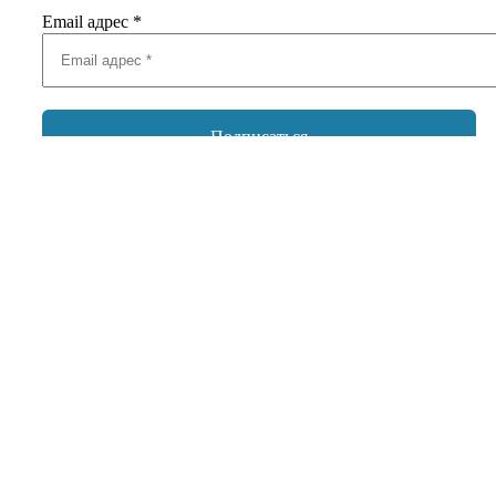
Email адрес
*
Добавить комментарий
Ваш адрес email не будет опубликован.
Обязательные поля
помечены
*
Комментарий
*