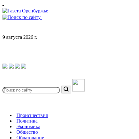
Skip
to
content
9 августа 2026 г.
Search
for:
Search
Происшествия
Политика
Экономика
Общество
Образование