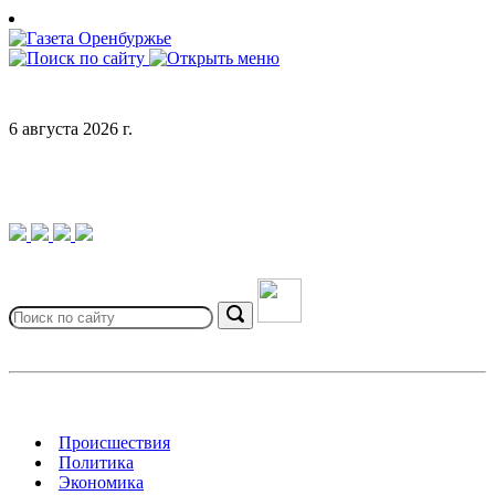
Skip
to
content
6 августа 2026 г.
Search
for:
Search
Происшествия
Политика
Экономика