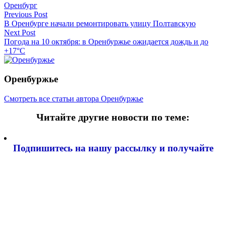
Оренбург
Навигация
Previous Post
В Оренбурге начали ремонтировать улицу Полтавскую
по
Next Post
записям
Погода на 10 октября: в Оренбуржье ожидается дождь и до
+17°C
Оренбуржье
Смотреть все статьи автора Оренбуржье
Читайте другие новости по теме:
Подпишитесь на нашу рассылку и
получайте
самые интересные новости недели
Email адрес
*