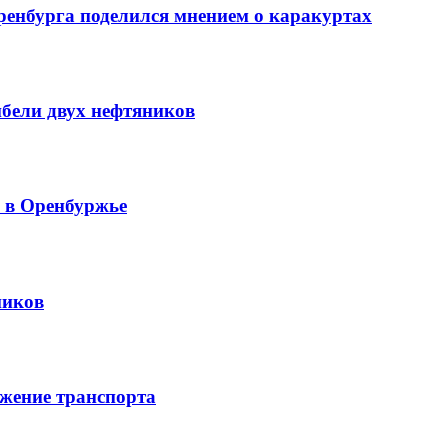
ренбурга поделился мнением о каракуртах
ибели двух нефтяников
й в Оренбуржье
ников
жение транспорта