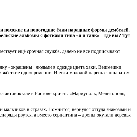
й и похожие на новогодние ёлки парадные формы дембелей,
льские альбомы с фотками типа «я и танк» – где вы? Тут
ществует ещё срочная служба, далеко не все подписывают
садку «окрашены» людьми в одежде цвета хаки. Вещмешки,
и жёсткие одновременно. И если молодой парень с аппаратом
на автовокзале в Ростове кричат: «Мариуполь, Мелитополь,
 и мальчиков в стразах. Помнится, вернулся оттуда знакомый и
 снаряды рвутся, а вместо серпантина – дроны окутали деревья