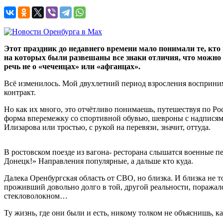
Этот праздник до недавнего времени мало понимали те, кто
на которых были развешаны все знаки отличия, что можно 
речь не о «чеченцах» или «афганцах».
Всё изменилось. Мой двухлетний период взросления воспринима
контракт.
Но как их много, это отчётливо понимаешь, путешествуя по Р
форма вперемежку со спортивной обувью, шевроны с надписями
Илизарова или тростью, с рукой на перевязи, значит, оттуда.
В ростовском поезде из вагона- ресторана слышатся военные п
Донецк!» Направления популярные, а дальше кто куда.
Далека Оренбургская область от СВО, но близка. И близка не то
проживший довольно долго в той, другой реальности, поражался 
стекловолокном…
Ту жизнь, где они были и есть, никому толком не объяснишь, к