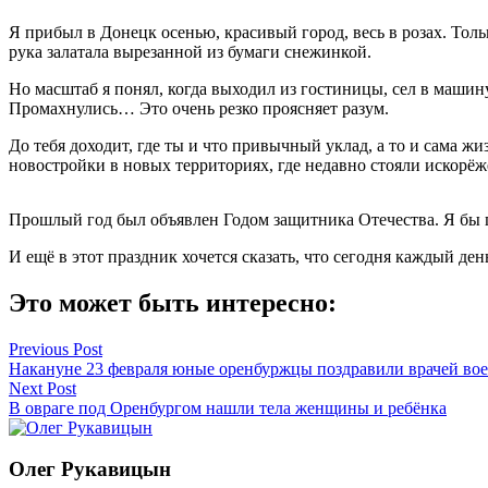
Я прибыл в Донецк осенью, красивый город, весь в розах. Тол
рука залатала вырезанной из бумаги снежинкой.
Но масштаб я понял, когда выходил из гостиницы, сел в машину
Промахнулись… Это очень резко проясняет разум.
До тебя доходит, где ты и что привычный уклад, а то и сама 
новостройки в новых территориях, где недавно стояли искорё
Прошлый год был объявлен Годом защитника Отечества. Я бы п
И ещё в этот праздник хочется сказать, что сегодня каждый ден
Это может быть интересно:
Навигация
Previous Post
Накануне 23 февраля юные оренбуржцы поздравили врачей вое
по
Next Post
записям
В овраге под Оренбургом нашли тела женщины и ребёнка
Олег Рукавицын