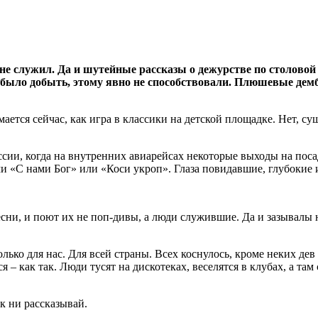
 не служил. Да и шутейные рассказы о дежурстве по столово
было добыть, этому явно не способствовали. Плюшевые дембе
ется сейчас, как игра в классики на детской площадке. Нет, су
оссии, когда на внутренних авиарейсах некоторые выходы на по
 «С нами Бог» или «Коси укроп». Глаза повидавшие, глубокие 
есни, и поют их не поп-дивы, а люди служившие. Да и зазывалы 
лько для нас. Для всей страны. Всех коснулось, кроме неких дев
– как так. Люди тусят на дискотеках, веселятся в клубах, а там
ак ни рассказывай.