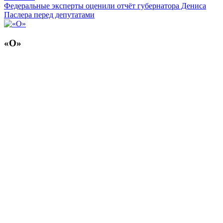
Федеральные эксперты оценили отчёт губернатора Дениса
Паслера перед депутатами
«О»
Смотреть все статьи автора «О»
Читайте другие новости по теме:
Подпишитесь на нашу рассылку и
получайте
самые интересные новости недели
Email
адрес
*