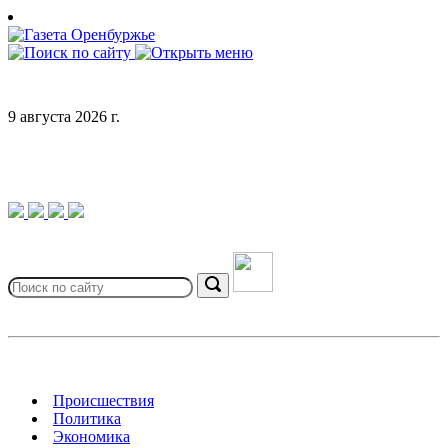
Skip
to
content
9 августа 2026 г.
Search
for:
Search
Происшествия
Политика
Экономика