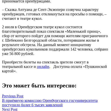
принимается оренбуржцами.
– Сказка Антуана де Сент-Экзюпери созвучна характеру
оренбуржцев, готовых откликнуться на просьбы о помощи, –
считают в театре кукол.
2 июля в Оренбургском театре кукол состоится
благотворительный показ спектакля «Маленький принц»,
сбор от которого пойдет для помощи жителям приграничного
г. Шебекино Белгородской области, потерявшим жилье в
результате обстрела. На данный момент инициативу
оренбургских кукольников поддержали 142 человека, собрано
уже 56 800 рублей.
Приобрести билеты на спектакль зрители смогут в
театральной кассе и
онлайн
. Доступна оплата «Пушкинской
картой».
Это может быть интересно:
Навигация
Previous Post
В приёмную комиссию Оренбургского госуниверситета
по
поступило более 6 тысяч заявлений
записям
Next Post