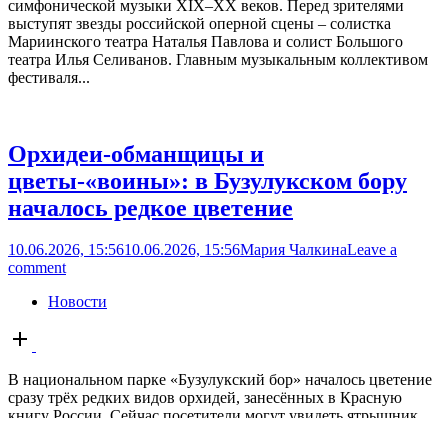
симфонической музыки XIX–XX веков. Перед зрителями
выступят звезды российской оперной сцены – солистка
Мариинского театра Наталья Павлова и солист Большого
театра Илья Селиванов. Главным музыкальным коллективом
фестиваля...
Орхидеи-обманщицы и
цветы-«воины»: в Бузулукском бору
началось редкое цветение
10.06.2026, 15:56
10.06.2026, 15:56
Мария Чалкина
Leave a
comment
Новости
Open
post
В национальном парке «Бузулукский бор» началось цветение
сразу трёх редких видов орхидей, занесённых в Красную
книгу России. Сейчас посетители могут увидеть ятрышник
шлемоносный, пальчатокоренник балтийский и