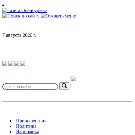
Skip
to
content
7 августа 2026 г.
Search
for:
Search
Происшествия
Политика
Экономика