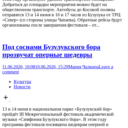
Добраться до площадки мероприятия можно будет на
общественном транспорте. Автобусы до Косовой поляны
отправятся 13 и 14 июня в 16 и 17 часов из Бузулука от ТРЦ
«Север» (со стороны улицы Чапаева). Обратные рейсы будут
организованы после завершения фестиваля – от...
Под соснами Бузулукского бора
прозвучат оперные шедевры
11.06.2026, 10:08
10.06.2026, 15:29
Мария Чалкина
Leave a
comment
Культура
Новости
Open
post
13 и 14 июня в национальном парке «Бузулукский бор»
пройдёт III Межрегиональный фестиваль академической
музыки «Симфония Бузулукского бора». В этом году
программа фестиваля посвящена шедеврам оперной и