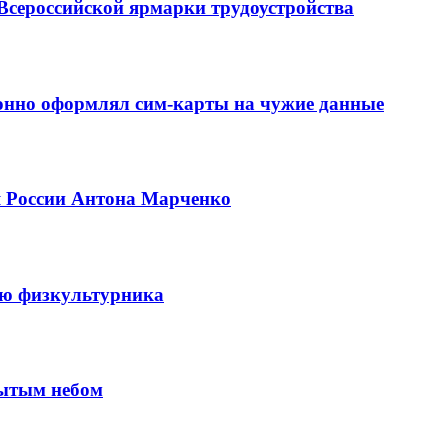
Всероссийской ярмарки трудоустройства
конно оформлял сим-карты на чужие данные
я России Антона Марченко
ню физкультурника
рытым небом