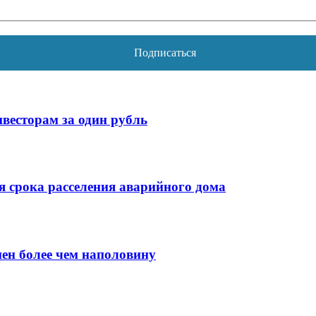
весторам за один рубль
 срока расселения аварийного дома
нен более чем наполовину