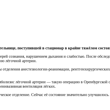
ельнице, поступившей в стационар в крайне тяжёлом состоя
ерей сознания, нарушением дыхания и слабостью. После обслед
ию лёгочной артерии.
 отделения анестезиологии-реанимации, рентгенхирургических 
мболизис лёгочной артерии — такую операцию в Оренбургской 
неинвазивная вентиляция лёгких.
еское отделение. Сейчас её состояние значительно улучшилось.