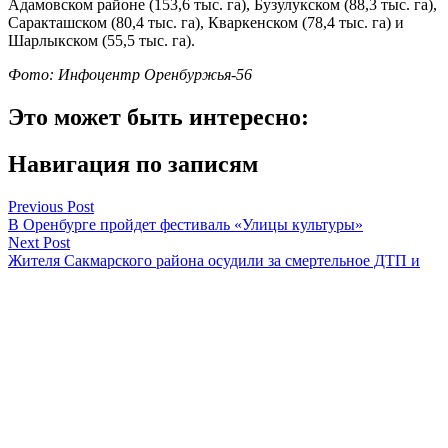
Адамовском районе (153,6 тыс. га), Бузулукском (88,3 тыс. га),
Саракташском (80,4 тыс. га), Кваркенском (78,4 тыс. га) и
Шарлыкском (55,5 тыс. га).
Фото: Инфоцентр Оренбуржья-56
Это может быть интересно:
Навигация по записям
Previous Post
В Оренбурге пройдет фестиваль «Улицы культуры»
Next Post
Жителя Сакмарского района осудили за смертельное ДТП и
бегство с места аварии
Оренбуржье
Смотреть все статьи автора Оренбуржье
Читайте другие новости по теме: