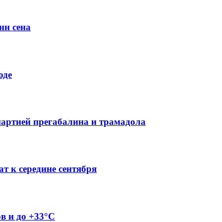
нн сена
оде
партией прегабалина и трамадола
т к середине сентября
ов и до +33°C