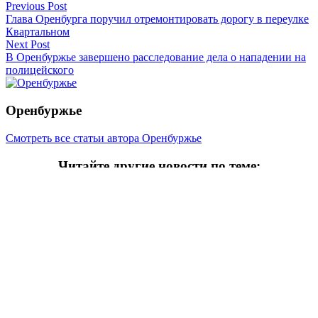
Навигация
Previous Post
Глава Оренбурга поручил отремонтировать дорогу в переулке
по
Квартальном
записям
Next Post
В Оренбуржье завершено расследование дела о нападении на
полицейского
Оренбуржье
Смотреть все статьи автора Оренбуржье
Читайте другие новости по теме:
Подпишитесь на нашу рассылку и
получайте
самые интересные новости недели
Email адрес
*