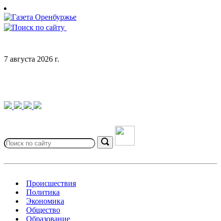
Skip
to
content
7 августа 2026 г.
Search
for:
Search
Происшествия
Политика
Экономика
Общество
Образование