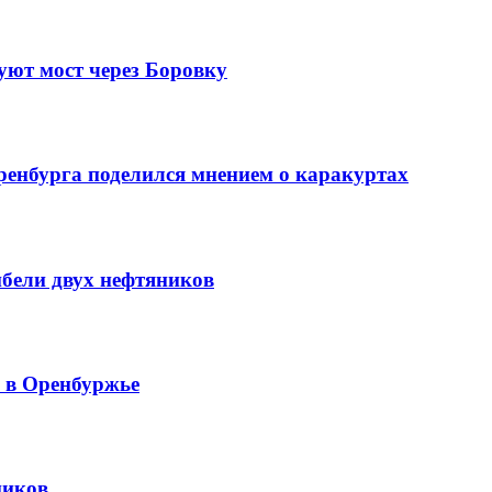
уют мост через Боровку
ренбурга поделился мнением о каракуртах
ибели двух нефтяников
й в Оренбуржье
ников